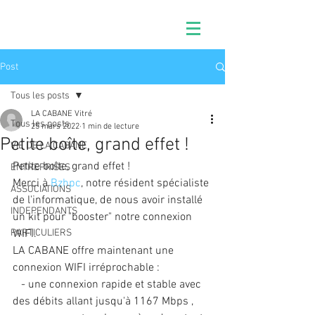
Post
Tous les posts
LA CABANE Vitré
Tous les posts
25 mars 2022
1 min de lecture
Petite boîte, grand effet !
VIE DE LA CABANE
Petite boîte, grand effet !
ENTREPRISES
Merci à 
Bzhpc
, notre résident spécialiste 
ASSOCIATIONS
de l'informatique, de nous avoir installé 
INDEPENDANTS
un kit pour "booster" notre connexion 
PARTICULIERS
WIFI. 
LA CABANE offre maintenant une 
connexion WIFI irréprochable :
   - une connexion rapide et stable avec 
des débits allant jusqu'à 1167 Mbps ,