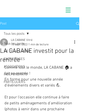
Post
Tous les posts
LA CABANE Vitré
Tous les posts
15 sept. 2022
1 min de lecture
LA CABANE investit pour la
VIE DE LA CABANE
rentrée
ENTREPRISES
ASSOCIATIONS
Comme tout le monde, LA CABANE 🏠 a 
fait sa rentrée !
INDEPENDANTS
En forme pour une nouvelle année 
PARTICULIERS
d'événements divers et variés 💪.
Et pour l'occasion elle continue à faire 
de petits aménagements d'amélioration 
(photos à venir dans une prochaine 