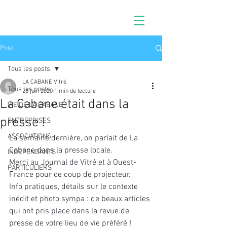
Post
Tous les posts
LA CABANE Vitré
Tous les posts
28 juin 2020
1 min de lecture
La Cabane était dans la
VIE DE LA CABANE
presse !
ENTREPRISES
ASSOCIATIONS
La semaine dernière, on parlait de La 
Cabane dans la presse locale.
INDEPENDANTS
Merci au Journal de Vitré et à Ouest-
PARTICULIERS
France pour ce coup de projecteur.
Info pratiques, détails sur le contexte 
inédit et photo sympa : de beaux articles 
qui ont pris place dans la revue de 
presse de votre lieu de vie préféré !